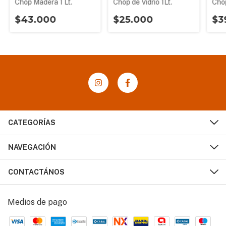
Chop Madera 1 Lt.
Chop de Vidrio 1Lt.
Cho
$43.000
$25.000
$3
CATEGORÍAS
NAVEGACIÓN
CONTACTÁNOS
Medios de pago