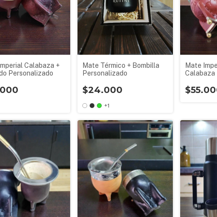
mperial Calabaza +
Mate Térmico + Bombilla
Mate Impe
do Personalizado
Personalizado
Calabaza 
Personali
.000
$24.000
$55.00
+1