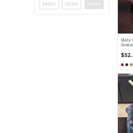
APLICAR
Mate I
Graba
$52