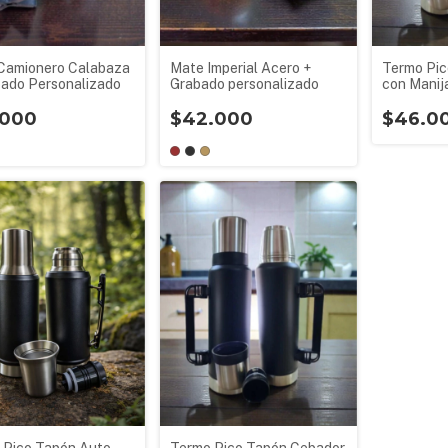
Camionero Calabaza
Mate Imperial Acero +
Termo Pic
bado Personalizado
Grabado personalizado
con Manija
.000
$42.000
$46.0
Termo Pico Tapón Cebador