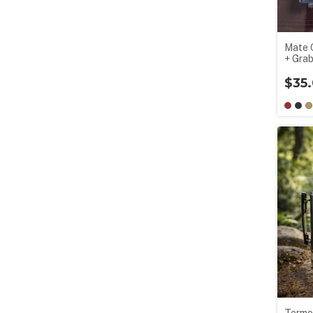
Mate 
+ Gra
$35