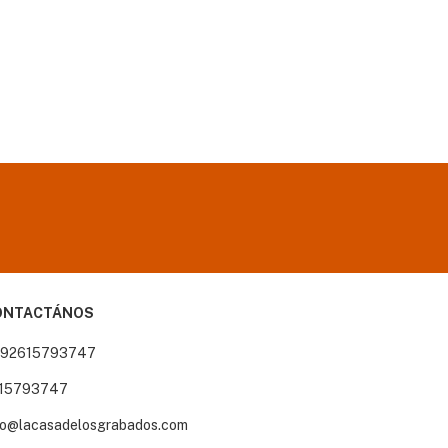
ONTACTÁNOS
92615793747
15793747
fo@lacasadelosgrabados.com