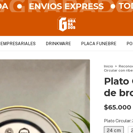
 EMPRESARIALES
DRINKWARE
PLACA FUNEBRE
PO
Inicio
>
Recono
Circular con rib
Plato 
de br
$65.000
Plato Circular:
24 cm