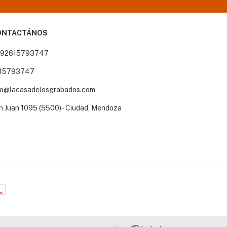
ONTACTÁNOS
92615793747
15793747
fo@lacasadelosgrabados.com
n Juan 1095 (5500) - Ciudad, Mendoza