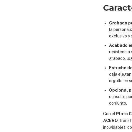
Caract
Grabado pe
la personali
exclusivo y s
Acabado en
resistencia 
grabado, lo
Estuche de
caja elegant
orgullo en s
Opcional p
consulte por
conjunto.
Con el
Plato C
ACERO
, trans
inolvidables, c