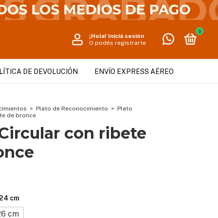
0
¡Hola!
Iniciá sesión
O podés registrarte
LÍTICA DE DEVOLUCIÓN
ENVÍO EXPRESS AÉREO
cimientos
>
Plato de Reconocimiento
>
Plato
ete de bronce
Circular con ribete
once
24 cm
26 cm