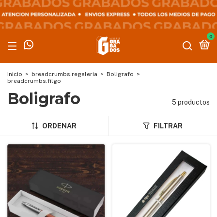
0
Inicio
>
breadcrumbs.regaleria
>
Boligrafo
>
breadcrumbs.filgo
Boligrafo
5 productos
ORDENAR
FILTRAR