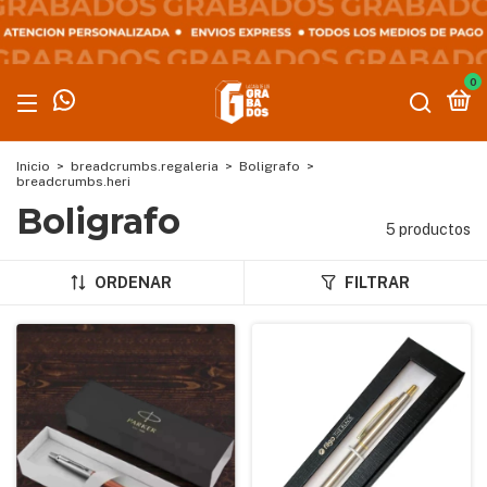
0
Inicio
>
breadcrumbs.regaleria
>
Boligrafo
>
breadcrumbs.heri
Boligrafo
5 productos
ORDENAR
FILTRAR